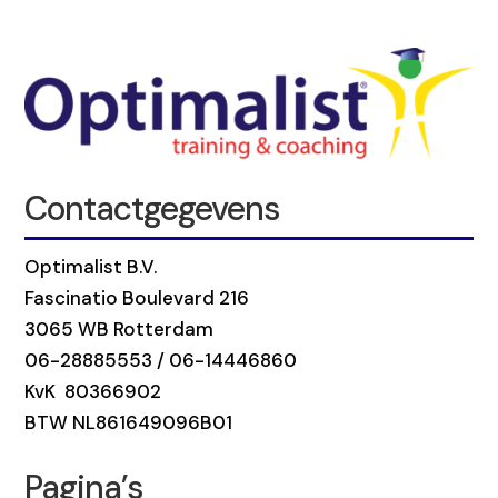
Contactgegevens
Optimalist B.V.
Fascinatio Boulevard 216
3065 WB Rotterdam
06-28885553 / 06-14446860
KvK 80366902
BTW NL861649096B01
Pagina’s