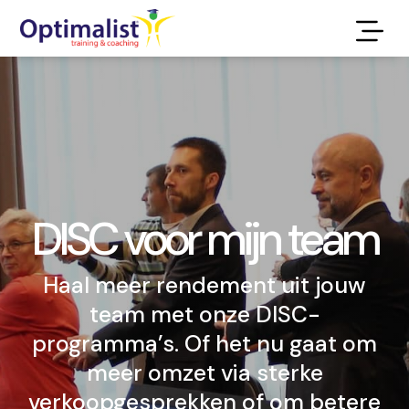
DISC voor mijn team
Haal meer rendement uit jouw
team met onze DISC-
programma’s. Of het nu gaat om
meer omzet via sterke
verkoopgesprekken of om betere