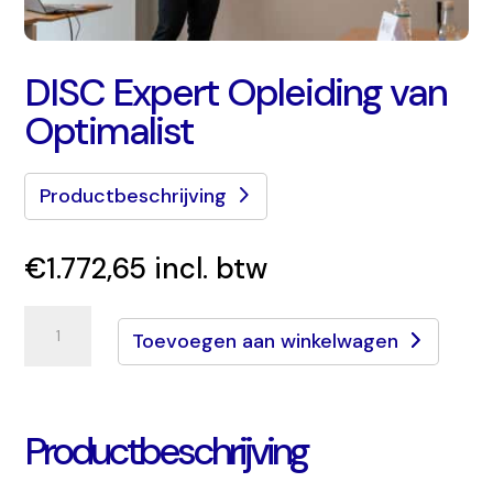
DISC Expert Opleiding van
Optimalist
Productbeschrijving
€
1.772,65
incl. btw
DISC
Toevoegen aan winkelwagen
Expert
Opleiding
van
Productbeschrijving
Optimalist
aantal